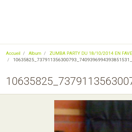
Accueil
Album
ZUMBA PARTY DU 18/10/2014 EN FAV
10635825_737911356300793_7409396994393851531_
10635825_737911356300