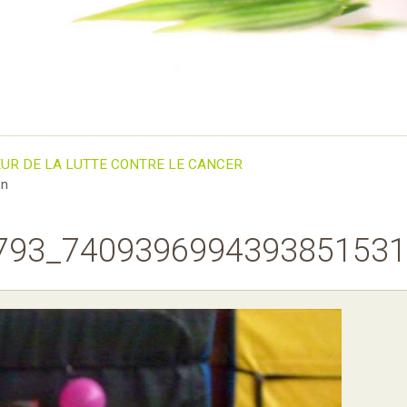
EUR DE LA LUTTE CONTRE LE CANCER
n
793_7409396994393851531